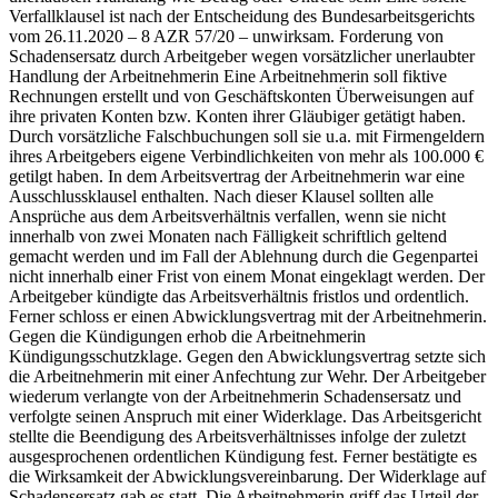
Verfallklausel ist nach der Entscheidung des Bundesarbeitsgerichts
vom 26.11.2020 – 8 AZR 57/20 – unwirksam. Forderung von
Schadensersatz durch Arbeitgeber wegen vorsätzlicher unerlaubter
Handlung der Arbeitnehmerin Eine Arbeitnehmerin soll fiktive
Rechnungen erstellt und von Geschäftskonten Überweisungen auf
ihre privaten Konten bzw. Konten ihrer Gläubiger getätigt haben.
Durch vorsätzliche Falschbuchungen soll sie u.a. mit Firmengeldern
ihres Arbeitgebers eigene Verbindlichkeiten von mehr als 100.000 €
getilgt haben. In dem Arbeitsvertrag der Arbeitnehmerin war eine
Ausschlussklausel enthalten. Nach dieser Klausel sollten alle
Ansprüche aus dem Arbeitsverhältnis verfallen, wenn sie nicht
innerhalb von zwei Monaten nach Fälligkeit schriftlich geltend
gemacht werden und im Fall der Ablehnung durch die Gegenpartei
nicht innerhalb einer Frist von einem Monat eingeklagt werden. Der
Arbeitgeber kündigte das Arbeitsverhältnis fristlos und ordentlich.
Ferner schloss er einen Abwicklungsvertrag mit der Arbeitnehmerin.
Gegen die Kündigungen erhob die Arbeitnehmerin
Kündigungsschutzklage. Gegen den Abwicklungsvertrag setzte sich
die Arbeitnehmerin mit einer Anfechtung zur Wehr. Der Arbeitgeber
wiederum verlangte von der Arbeitnehmerin Schadensersatz und
verfolgte seinen Anspruch mit einer Widerklage. Das Arbeitsgericht
stellte die Beendigung des Arbeitsverhältnisses infolge der zuletzt
ausgesprochenen ordentlichen Kündigung fest. Ferner bestätigte es
die Wirksamkeit der Abwicklungsvereinbarung. Der Widerklage auf
Schadensersatz gab es statt. Die Arbeitnehmerin griff das Urteil der